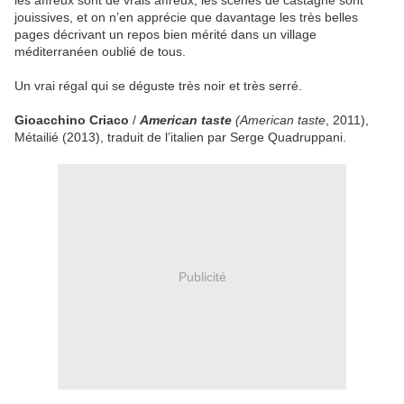
les affreux sont de vrais affreux, les scènes de castagne sont
jouissives, et on n’en apprécie que davantage les très belles
pages décrivant un repos bien mérité dans un village
méditerranéen oublié de tous.
Un vrai régal qui se déguste très noir et très serré.
Gioacchino Criaco
/
American taste
(American taste
, 2011),
Métailié (2013), traduit de l’italien par Serge Quadruppani.
Publicité