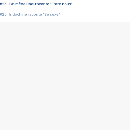
#26 : Chimène Badi raconte "Entre nous"
#25 : Indochine raconte "3e sexe"
#24 : Zaho raconte "C'est chelou"
#23 : Patrick Bruel raconte "Au café des délices"
#22 : Kyo raconte "Le chemin"
#21 : Nolwenn Leroy raconte "Cassé"
#20 : Patrick Hernandez raconte "Born to be alive"
#19 : Lorie raconte "Près de moi"
#18 : Michael Jones raconte "A nos actes manqués" (avec Jean-Jacque
#17 : Khaled raconte "Aïcha"
#16 : Corneille raconte "Parce qu'on vient de loin"
#15 : Indochine raconte "L'aventurier"
14 : Lorie raconte "Sur un air latino"