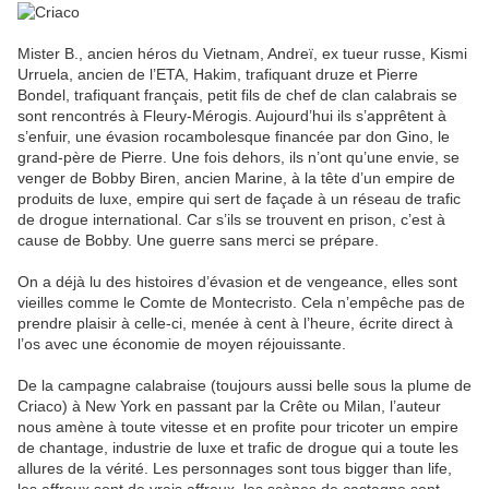
Mister B., ancien héros du Vietnam, Andreï, ex tueur russe, Kismi
Urruela, ancien de l’ETA, Hakim, trafiquant druze et Pierre
Bondel, trafiquant français, petit fils de chef de clan calabrais se
sont rencontrés à Fleury-Mérogis. Aujourd’hui ils s’apprêtent à
s’enfuir, une évasion rocambolesque financée par don Gino, le
grand-père de Pierre. Une fois dehors, ils n’ont qu’une envie, se
venger de Bobby Biren, ancien Marine, à la tête d’un empire de
produits de luxe, empire qui sert de façade à un réseau de trafic
de drogue international. Car s’ils se trouvent en prison, c’est à
cause de Bobby. Une guerre sans merci se prépare.
On a déjà lu des histoires d’évasion et de vengeance, elles sont
vieilles comme le Comte de Montecristo. Cela n’empêche pas de
prendre plaisir à celle-ci, menée à cent à l’heure, écrite direct à
l’os avec une économie de moyen réjouissante.
De la campagne calabraise (toujours aussi belle sous la plume de
Criaco) à New York en passant par la Crête ou Milan, l’auteur
nous amène à toute vitesse et en profite pour tricoter un empire
de chantage, industrie de luxe et trafic de drogue qui a toute les
allures de la vérité. Les personnages sont tous bigger than life,