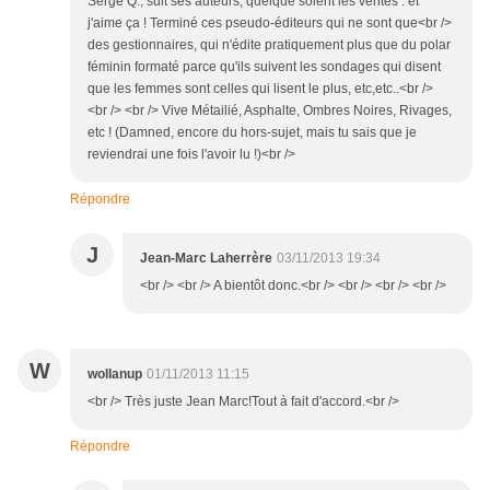
Serge Q., suit ses auteurs, quelque soient les ventes : et
j'aime ça ! Terminé ces pseudo-éditeurs qui ne sont que<br />
des gestionnaires, qui n'édite pratiquement plus que du polar
féminin formaté parce qu'ils suivent les sondages qui disent
que les femmes sont celles qui lisent le plus, etc,etc..<br />
<br /> <br /> Vive Métailié, Asphalte, Ombres Noires, Rivages,
etc ! (Damned, encore du hors-sujet, mais tu sais que je
reviendrai une fois l'avoir lu !)<br />
Répondre
J
Jean-Marc Laherrère
03/11/2013 19:34
<br /> <br /> A bientôt donc.<br /> <br /> <br /> <br />
W
wollanup
01/11/2013 11:15
<br /> Très juste Jean Marc!Tout à fait d'accord.<br />
Répondre