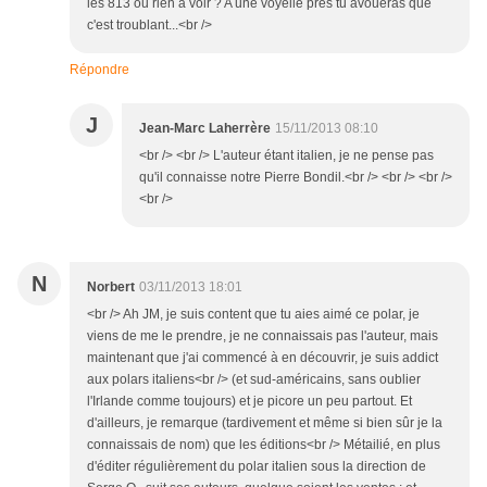
les 813 ou rien à voir ? A une voyelle près tu avoueras que
c'est troublant...<br />
Répondre
J
Jean-Marc Laherrère
15/11/2013 08:10
<br /> <br /> L'auteur étant italien, je ne pense pas
qu'il connaisse notre Pierre Bondil.<br /> <br /> <br />
<br />
N
Norbert
03/11/2013 18:01
<br /> Ah JM, je suis content que tu aies aimé ce polar, je
viens de me le prendre, je ne connaissais pas l'auteur, mais
maintenant que j'ai commencé à en découvrir, je suis addict
aux polars italiens<br /> (et sud-américains, sans oublier
l'Irlande comme toujours) et je picore un peu partout. Et
d'ailleurs, je remarque (tardivement et même si bien sûr je la
connaissais de nom) que les éditions<br /> Métailié, en plus
d'éditer régulièrement du polar italien sous la direction de