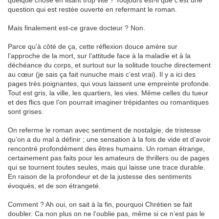
quelque chose en lisant trop vite ? Toujours est-il que c’est une
question qui est restée ouverte en refermant le roman.
Mais finalement est-ce grave docteur ? Non.
Parce qu’à côté de ça, cette réflexion douce amère sur
l’approche de la mort, sur l’attitude face à la maladie et à la
déchéance du corps, et surtout sur la solitude touche directement
au cœur (je sais ça fait nunuche mais c’est vrai). Il y a ici des
pages très poignantes, qui vous laissent une empreinte profonde.
Tout est gris, la ville, les quartiers, les vies. Même celles du tueur
et des flics que l’on pourrait imaginer trépidantes ou romantiques
sont grises.
On referme le roman avec sentiment de nostalgie, de tristesse
qu’on a du mal à définir ; une sensation à la fois de vide et d’avoir
rencontré profondément des êtres humains. Un roman étrange,
certainement pas faits pour les amateurs de thrillers ou de pages
qui se tournent toutes seules, mais qui laisse une trace durable.
En raison de la profondeur et de la justesse des sentiments
évoqués, et de son étrangeté.
Comment ? Ah oui, on sait à la fin, pourquoi Chrétien se fait
doubler. Ca non plus on ne l’oublie pas, même si ce n’est pas le