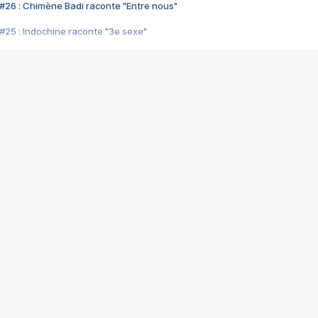
#26 : Chimène Badi raconte "Entre nous"
#25 : Indochine raconte "3e sexe"
#24 : Zaho raconte "C'est chelou"
#23 : Patrick Bruel raconte "Au café des délices"
#22 : Kyo raconte "Le chemin"
#21 : Nolwenn Leroy raconte "Cassé"
#20 : Patrick Hernandez raconte "Born to be alive"
#19 : Lorie raconte "Près de moi"
#18 : Michael Jones raconte "A nos actes manqués" (avec Jean-Jacque
#17 : Khaled raconte "Aïcha"
#16 : Corneille raconte "Parce qu'on vient de loin"
#15 : Indochine raconte "L'aventurier"
14 : Lorie raconte "Sur un air latino"