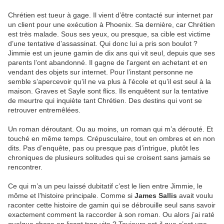
Chrétien est tueur à gage. Il vient d’être contacté sur internet par
un client pour une exécution à Phoenix. Sa dernière, car Chrétien
est très malade. Sous ses yeux, ou presque, sa cible est victime
d’une tentative d’assassinat. Qui donc lui a pris son boulot ?
Jimmie est un jeune gamin de dix ans qui vit seul, depuis que ses
parents l’ont abandonné. Il gagne de l’argent en achetant et en
vendant des objets sur internet. Pour l’instant personne ne
semble s’apercevoir qu’il ne va plus à l’école et qu’il est seul à la
maison. Graves et Sayle sont flics. Ils enquêtent sur la tentative
de meurtre qui inquiète tant Chrétien. Des destins qui vont se
retrouver entremêlées.
Un roman déroutant. Ou au moins, un roman qui m’a dérouté. Et
touché en même temps. Crépusculaire, tout en ombres et en non
dits. Pas d’enquête, pas ou presque pas d’intrigue, plutôt les
chroniques de plusieurs solitudes qui se croisent sans jamais se
rencontrer.
Ce qui m’a un peu laissé dubitatif c’est le lien entre Jimmie, le
môme et l’histoire principale. Comme si
James Sallis
avait voulu
raconter cette histoire de gamin qui se débrouille seul sans savoir
exactement comment la raccorder à son roman. Ou alors j’ai raté