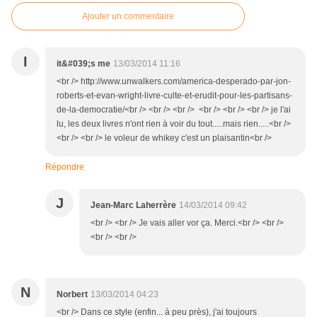
Ajouter un commentaire
I
it&#039;s me
13/03/2014 11:16
<br /> http://www.unwalkers.com/america-desperado-par-jon-
roberts-et-evan-wright-livre-culte-et-erudit-pour-les-partisans-
de-la-democratie/<br /> <br /> <br /> <br /> <br /> <br /> je l'ai
lu, les deux livres n'ont rien à voir du tout.....mais rien.....<br />
<br /> <br /> le voleur de whikey c'est un plaisantin<br />
Répondre
J
Jean-Marc Laherrère
14/03/2014 09:42
<br /> <br /> Je vais aller vor ça. Merci.<br /> <br />
<br /> <br />
N
Norbert
13/03/2014 04:23
<br /> Dans ce style (enfin... à peu près), j'ai toujours