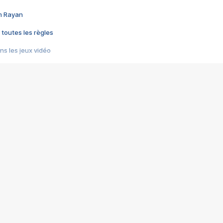
im Rayan
 toutes les règles
s les jeux vidéo
us choquant de Rockstar ? - Le scandale BULLY
e plus moche de Steam
du RÊVE tourne au CAUCHEMAR
pendant 8 heures
it… à tort
umiliés par un jeu vidéo
ire - Final Fantasy 8
ti un empire - Age of Empires
story DOFUS