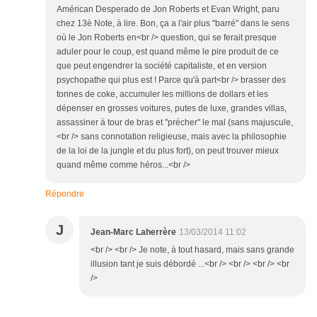
Américan Desperado de Jon Roberts et Evan Wright, paru
chez 13è Note, à lire. Bon, ça a l'air plus "barré" dans le sens
où le Jon Roberts en<br /> question, qui se ferait presque
aduler pour le coup, est quand même le pire produit de ce
que peut engendrer la société capitaliste, et en version
psychopathe qui plus est ! Parce qu'à part<br /> brasser des
tonnes de coke, accumuler les millions de dollars et les
dépenser en grosses voitures, putes de luxe, grandes villas,
assassiner à tour de bras et "précher" le mal (sans majuscule,
<br /> sans connotation religieuse, mais avec la philosophie
de la loi de la jungle et du plus fort), on peut trouver mieux
quand même comme héros...<br />
Répondre
J
Jean-Marc Laherrère
13/03/2014 11:02
<br /> <br /> Je note, à tout hasard, mais sans grande
illusion tant je suis débordé ...<br /> <br /> <br /> <br
/>