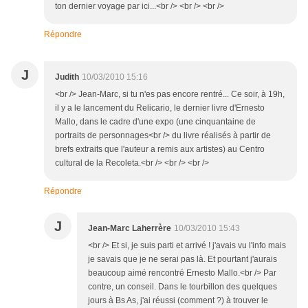
ton dernier voyage par ici...<br /> <br /> <br />
Répondre
J
Judith
10/03/2010 15:16
<br /> Jean-Marc, si tu n'es pas encore rentré... Ce soir, à 19h,
il y a le lancement du Relicario, le dernier livre d'Ernesto
Mallo, dans le cadre d'une expo (une cinquantaine de
portraits de personnages<br /> du livre réalisés à partir de
brefs extraits que l'auteur a remis aux artistes) au Centro
cultural de la Recoleta.<br /> <br /> <br />
Répondre
J
Jean-Marc Laherrère
10/03/2010 15:43
<br /> Et si, je suis parti et arrivé ! j'avais vu l'info mais
je savais que je ne serai pas là. Et pourtant j'aurais
beaucoup aimé rencontré Ernesto Mallo.<br /> Par
contre, un conseil. Dans le tourbillon des quelques
jours à Bs As, j'ai réussi (comment ?) à trouver le