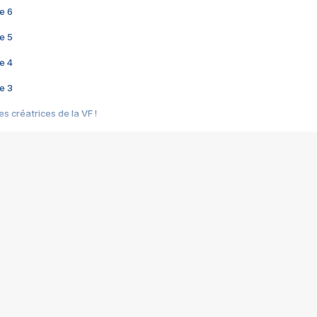
e 6
e 5
e 4
e 3
s créatrices de la VF !
e 2
e 1
e Mektoub My Love arrive enfin ! Rencontre avec Shaïn Boumedine et Sal
i : après Toni en famille
elle réalise le bouleversant Dites lui que je l'aime
ais ! Rencontre autour de Vie privée de Rebecca Zlotowski
 de Marguerite, Grave... Rencontre avec Ella Rumpf