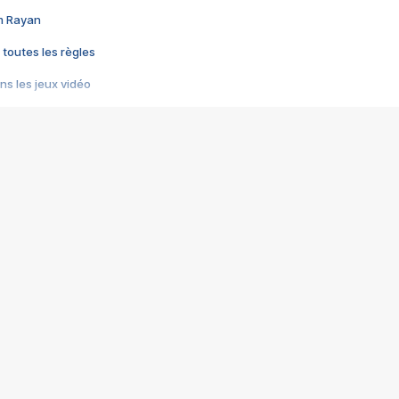
im Rayan
 toutes les règles
s les jeux vidéo
us choquant de Rockstar ? - Le scandale BULLY
e plus moche de Steam
du RÊVE tourne au CAUCHEMAR
pendant 8 heures
it… à tort
umiliés par un jeu vidéo
ire - Final Fantasy 8
ti un empire - Age of Empires
story DOFUS