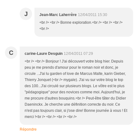
J
Jean-Marc Laherrère
12/04/2011 15:30
<br /> <br /> Bonne exploration.<br /> <br /> <br />
<br />
C
carine-Laure Desguin
12/04/2011 07:29
<br /> <br /> Bonjour ! J'ai découvert votre blog hier. Depuis
peu je me prends d'amour pour le roman noir et donc, je
circule ...J'ai lu garden of love de Marcus Malte, karin Gieber,
Thierry Jonquet (<br /> mygale). J'ai vu sur votre blog le top
des 100...J'ai circulé sur plusieurs blogs. Le vôtre est le plus
"pédagogique" pour des novices comme moi. Aujourd'hui, je
me procure d'autres bouquins.<br /> Peut-être tâter du Didier
Daeninckx. Je cherche une définition correcte du noir. Ce
n'est pas toujours clair, si j'ose dire! Bonne journée à vous ! Et
merci !<br /> <br /> <br /> <br />
Répondre