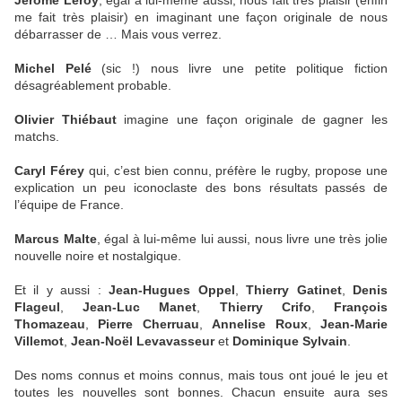
Jérôme Leroy
, égal à lui-même aussi, nous fait très plaisir (enfin
me fait très plaisir) en imaginant une façon originale de nous
débarrasser de … Mais vous verrez.
Michel Pelé
(sic !) nous livre une petite politique fiction
désagréablement probable.
Olivier Thiébaut
imagine une façon originale de gagner les
matchs.
Caryl Férey
qui, c’est bien connu, préfère le rugby, propose une
explication un peu iconoclaste des bons résultats passés de
l’équipe de France.
Marcus Malte
, égal à lui-même lui aussi, nous livre une très jolie
nouvelle noire et nostalgique.
Et il y aussi :
Jean-Hugues Oppel
,
Thierry Gatinet
,
Denis
Flageul
,
Jean-Luc Manet
,
Thierry Crifo
,
François
Thomazeau
,
Pierre Cherruau
,
Annelise Roux
,
Jean-Marie
Villemot
,
Jean-Noël Levavasseur
et
Dominique Sylvain
.
Des noms connus et moins connus, mais tous ont joué le jeu et
toutes les nouvelles sont bonnes. Chacun ensuite aura ses