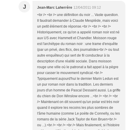
J
Jean-Marc Laherrère
12/04/2011 09:12
<br /> <br /> une définition du noir ... Vaste question.
Il faudrait demander à Claude Mesplède, mais voici
un petit élément de réponse.<br /> <br /> <br />
Historiquement, ce qu'on a appelé roman noir est né
aux US avec Hammett et Chandler. Moisson rouge
est l'archétype du roman noir : une trame d'enquête
(par un privé, des flics, des journalistes<br /> ou tout
autre enquêteur) qui sert de fil conducteur à la
description d'une réalité sociale. Dans moisson
rouge une ville où le patronat a fait appel à la pègre
pour casser le mouvement syndical.<br />
Typiquement aujourd'hui le dernier Marin Ledun est
un pur roman noir dans la tradition. Les derniers
jours d'un homme de Pascal Dessaint aussi. La griffe
du chien de Don Winslow encore ...<br /> <br /> <br
/> Maintenant on dit souvent qu'un polar est très noir
quand il explore les recoins les plus sombres de
l'âme humaine (comme Le poète de Connelly, ou les
romans de la série Jack Taylor de Ken Bruen<br />
ou ...).<br /> <br /> <br /> Mais finalement, si l'histoire