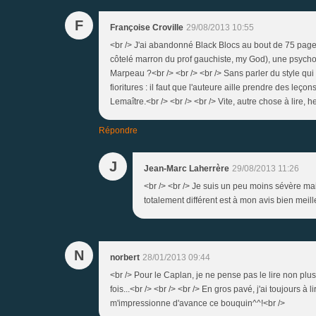
F
Françoise Croville
29/08/2013 10:55
<br /> J'ai abandonné Black Blocs au bout de 75 page
côtelé marron du prof gauchiste, my God), une psychol
Marpeau ?<br /> <br /> <br /> Sans parler du style qui
fioritures : il faut que l'auteure aille prendre des le
Lemaître.<br /> <br /> <br /> Vite, autre chose à lire, 
Répondre
J
Jean-Marc Laherrère
29/08/2013 11:26
<br /> <br /> Je suis un peu moins sévère mais
totalement différent est à mon avis bien meille
N
norbert
28/01/2013 09:44
<br /> Pour le Caplan, je ne pense pas le lire non plu
fois...<br /> <br /> <br /> En gros pavé, j'ai toujours à 
m'impressionne d'avance ce bouquin^^!<br />