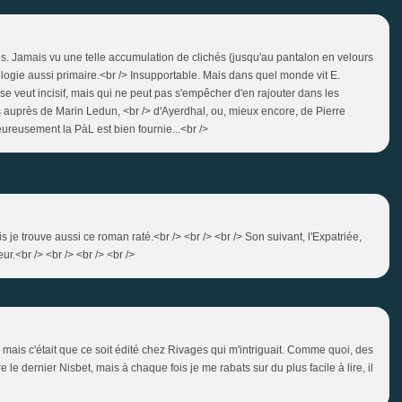
s. Jamais vu une telle accumulation de clichés (jusqu'au pantalon en velours
ogie aussi primaire.<br /> Insupportable. Mais dans quel monde vit E.
 se veut incisif, mais qui ne peut pas s'empêcher d'en rajouter dans les
çons auprès de Marin Ledun, <br /> d'Ayerdhal, ou, mieux encore, de Pierre
heureusement la PàL est bien fournie...<br />
 je trouve aussi ce roman raté.<br /> <br /> <br /> Son suivant, l'Expatriée,
ur.<br /> <br /> <br /> <br />
s mais c'était que ce soit édité chez Rivages qui m'intriguait. Comme quoi, des
lire le dernier Nisbet, mais à chaque fois je me rabats sur du plus facile à lire, il