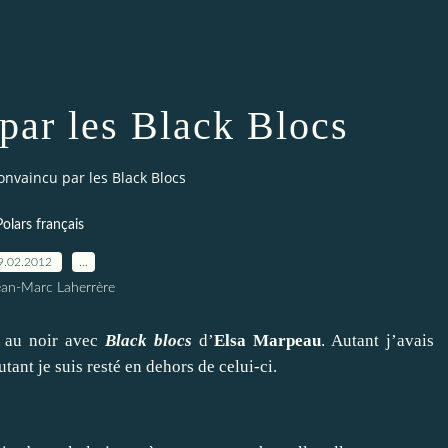
par les Black Blocs
onvaincu par les Black Blocs
Polars français
9.02.2012
…
ean-Marc Laherrère
r au noir avec
Black blocs
d’
Elsa
Marpeau
. Autant j’avais
tant je suis resté en dehors de celui-ci.