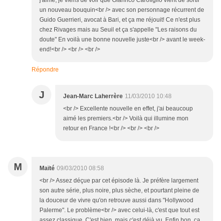
j'aime, je viens de voir que Gianrico Carofiglio vient de sortir
un nouveau bouquin<br /> avec son personnage récurrent de
Guido Guerrieri, avocat à Bari, et ça me réjouit! Ce n'est plus
chez Rivages mais au Seuil et ça s'appelle "Les raisons du
doute" En voilà une bonne nouvelle juste<br /> avant le week-
end!<br /> <br /> <br />
Répondre
J
Jean-Marc Laherrère
11/03/2010 10:48
<br /> Excellente nouvelle en effet, j'ai beaucoup
aimé les premiers.<br /> Voilà qui illumine mon
retour en France !<br /> <br /> <br />
M
Maïté
09/03/2010 08:58
<br /> Assez déçue par cet épisode là. Je préfère largement
son autre série, plus noire, plus sèche, et pourtant pleine de
la douceur de vivre qu'on retrouve aussi dans "Hollywood
Palerme". Le problème<br /> avec celui-là, c'est que tout est
assez classique. C'est bien, mais c'est déjà vu. Enfin bon, ça