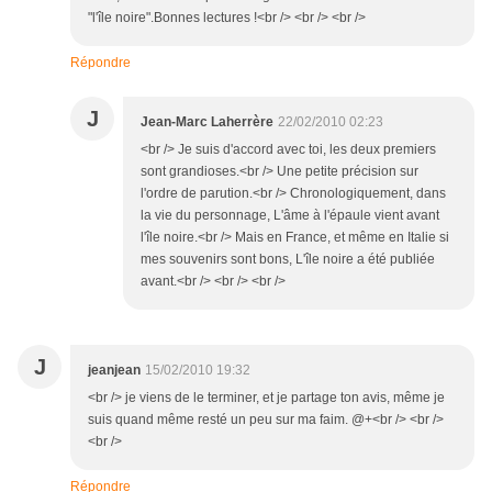
"l'île noire".Bonnes lectures !<br /> <br /> <br />
Répondre
J
Jean-Marc Laherrère
22/02/2010 02:23
<br /> Je suis d'accord avec toi, les deux premiers
sont grandioses.<br /> Une petite précision sur
l'ordre de parution.<br /> Chronologiquement, dans
la vie du personnage, L'âme à l'épaule vient avant
l'île noire.<br /> Mais en France, et même en Italie si
mes souvenirs sont bons, L'île noire a été publiée
avant.<br /> <br /> <br />
J
jeanjean
15/02/2010 19:32
<br /> je viens de le terminer, et je partage ton avis, même je
suis quand même resté un peu sur ma faim. @+<br /> <br />
<br />
Répondre