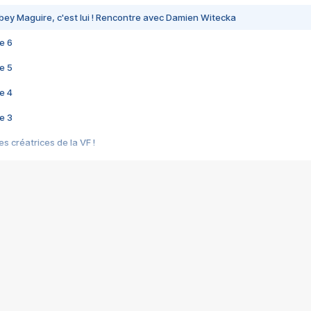
bey Maguire, c'est lui ! Rencontre avec Damien Witecka
e 6
e 5
e 4
e 3
s créatrices de la VF !
e 2
e 1
e Mektoub My Love arrive enfin ! Rencontre avec Shaïn Boumedine et Sal
i : après Toni en famille
elle réalise le bouleversant Dites lui que je l'aime
ais ! Rencontre autour de Vie privée de Rebecca Zlotowski