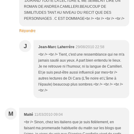
.DURAND TOUTE LA LECTURE IL ME SEMBLAIT LIRE UN
ROMAN DE ANDREA CAMILLERI.BEAUCOUP DE
SIMILITUDES TANT AU NIVEAU DU RECIT QUE DES
PERSONNAGES . C EST DOMMAGE<br /> <br /> <br /> <br />
Répondre
J
Jean-Marc Laherrère
29/08/2010 22:58
<br /> <br /> Tient, c'est une ressemblance qui ne m'a
jamais sauté aux yeux. A part bien entendu le lieux.
Je ne retrouve ni l'humour, ni la langue de Camilleri.
Et je suis peut-être aussi influencé par mes<br />
autres lectures de Di Cara (L'île noire et L'âme à
l'épaule) beaucoup plus sombres.<br /> <br /> <br />
<br />
M
Maïté
11/03/2010 09:04
<br /> Sinon, chez les italiens que je suis fidèlement, en
faisant ma promenade habituelle du matin sur les blogs que