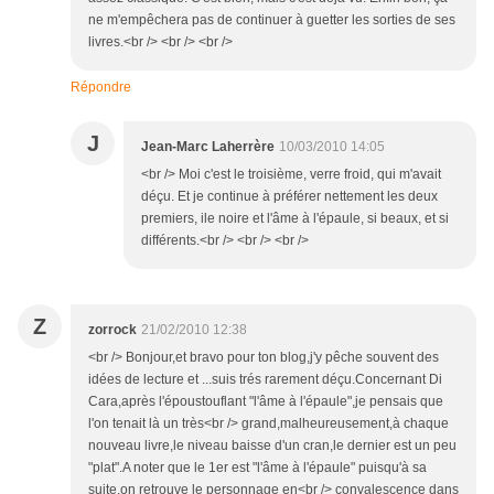
ne m'empêchera pas de continuer à guetter les sorties de ses
livres.<br /> <br /> <br />
Répondre
J
Jean-Marc Laherrère
10/03/2010 14:05
<br /> Moi c'est le troisième, verre froid, qui m'avait
déçu. Et je continue à préférer nettement les deux
premiers, ile noire et l'âme à l'épaule, si beaux, et si
différents.<br /> <br /> <br />
Z
zorrock
21/02/2010 12:38
<br /> Bonjour,et bravo pour ton blog,j'y pêche souvent des
idées de lecture et ...suis trés rarement déçu.Concernant Di
Cara,après l'époustouflant "l'âme à l'épaule",je pensais que
l'on tenait là un très<br /> grand,malheureusement,à chaque
nouveau livre,le niveau baisse d'un cran,le dernier est un peu
"plat".A noter que le 1er est "l'âme à l'épaule" puisqu'à sa
suite,on retrouve le personnage en<br /> convalescence dans