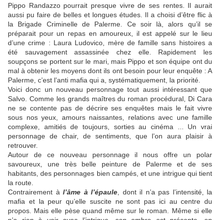
Pippo Randazzo pourrait presque vivre de ses rentes. Il aurait
aussi pu faire de belles et longues études. Il a choisi d’être flic à
la Brigade Criminelle de Palerme. Ce soir là, alors qu’il se
préparait pour un repas en amoureux, il est appelé sur le lieu
d’une crime : Laura Ludovico, mère de famille sans histoires a
été sauvagement assassinée chez elle. Rapidement les
soupçons se portent sur le mari, mais Pippo et son équipe ont du
mal à obtenir les moyens dont ils ont besoin pour leur enquête : A
Palerme, c’est l’anti mafia qui a, systématiquement, la priorité.
Voici donc un nouveau personnage tout aussi intéressant que
Salvo. Comme les grands maîtres du roman procédural, Di Cara
ne se contente pas de décrire ses enquêtes mais le fait vivre
sous nos yeux, amours naissantes, relations avec une famille
complexe, amitiés de toujours, sorties au cinéma ... Un vrai
personnage de chair, de sentiments, que l’on aura plaisir à
retrouver.
Autour de ce nouveau personnage il nous offre un polar
savoureux, une très belle peinture de Palerme et de ses
habitants, des personnages bien campés, et une intrigue qui tient
la route.
Contrairement à
l’âme à l’épaule
, dont il n’a pas l’intensité, la
mafia et la peur qu’elle suscite ne sont pas ici au centre du
propos. Mais elle pèse quand même sur le roman. Même si elle