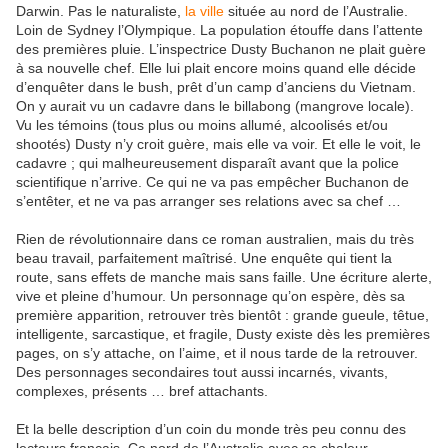
Darwin. Pas le naturaliste,
la ville
située au nord de l’Australie.
Loin de Sydney l’Olympique. La population étouffe dans l’attente
des premières pluie. L’inspectrice Dusty Buchanon ne plait guère
à sa nouvelle chef. Elle lui plait encore moins quand elle décide
d’enquêter dans le bush, prêt d’un camp d’anciens du Vietnam.
On y aurait vu un cadavre dans le billabong (mangrove locale).
Vu les témoins (tous plus ou moins allumé, alcoolisés et/ou
shootés) Dusty n’y croit guère, mais elle va voir. Et elle le voit, le
cadavre ; qui malheureusement disparaît avant que la police
scientifique n’arrive. Ce qui ne va pas empêcher Buchanon de
s’entêter, et ne va pas arranger ses relations avec sa chef …
Rien de révolutionnaire dans ce roman australien, mais du très
beau travail, parfaitement maîtrisé. Une enquête qui tient la
route, sans effets de manche mais sans faille. Une écriture alerte,
vive et pleine d’humour. Un personnage qu’on espère, dès sa
première apparition, retrouver très bientôt : grande gueule, têtue,
intelligente, sarcastique, et fragile, Dusty existe dès les premières
pages, on s’y attache, on l’aime, et il nous tarde de la retrouver.
Des personnages secondaires tout aussi incarnés, vivants,
complexes, présents … bref attachants.
Et la belle description d’un coin du monde très peu connu des