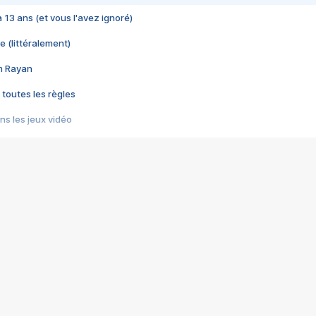
 a 13 ans (et vous l'avez ignoré)
e (littéralement)
im Rayan
 toutes les règles
s les jeux vidéo
us choquant de Rockstar ? - Le scandale BULLY
e plus moche de Steam
du RÊVE tourne au CAUCHEMAR
pendant 8 heures
it… à tort
umiliés par un jeu vidéo
ire - Final Fantasy 8