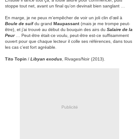
Ensuite il lance tout ça, à toute allure pour commencer, puis
stoppe tout net, avant un final qu’on devinait bien sanglant …
En marge, je ne peux m’empêcher de voir un joli clin d’œil à
Boule de suif
du grand
Maupassant
(mais je me trompe peut-
être), et j’ai trouvé au début du bouquin des airs du
Salaire de la
Peur
… Peut-être était-ce voulu, peut-être est-ce suffisamment
ouvert pour que chaque lecteur il colle ses références, dans tous
les cas c’est fort agréable.
Tito Topin
/
Libyan exodus
, Rivages/Noir (2013).
Publicité