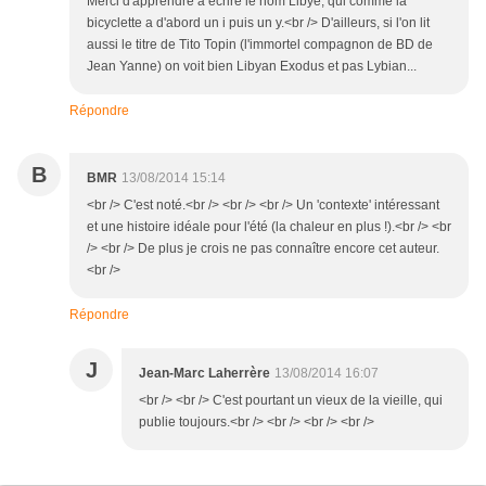
Merci d'apprendre à écrire le nom Libye, qui comme la
bicyclette a d'abord un i puis un y.<br /> D'ailleurs, si l'on lit
aussi le titre de Tito Topin (l'immortel compagnon de BD de
Jean Yanne) on voit bien Libyan Exodus et pas Lybian...
Répondre
B
BMR
13/08/2014 15:14
<br /> C'est noté.<br /> <br /> <br /> Un 'contexte' intéressant
et une histoire idéale pour l'été (la chaleur en plus !).<br /> <br
/> <br /> De plus je crois ne pas connaître encore cet auteur.
<br />
Répondre
J
Jean-Marc Laherrère
13/08/2014 16:07
<br /> <br /> C'est pourtant un vieux de la vieille, qui
publie toujours.<br /> <br /> <br /> <br />