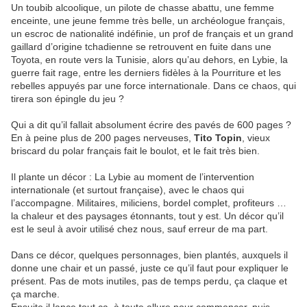
Un toubib alcoolique, un pilote de chasse abattu, une femme
enceinte, une jeune femme très belle, un archéologue français,
un escroc de nationalité indéfinie, un prof de français et un grand
gaillard d’origine tchadienne se retrouvent en fuite dans une
Toyota, en route vers la Tunisie, alors qu’au dehors, en Lybie, la
guerre fait rage, entre les derniers fidèles à la Pourriture et les
rebelles appuyés par une force internationale. Dans ce chaos, qui
tirera son épingle du jeu ?
Qui a dit qu’il fallait absolument écrire des pavés de 600 pages ?
En à peine plus de 200 pages nerveuses,
Tito Topin
, vieux
briscard du polar français fait le boulot, et le fait très bien.
Il plante un décor : La Lybie au moment de l’intervention
internationale (et surtout française), avec le chaos qui
l’accompagne. Militaires, miliciens, bordel complet, profiteurs …
la chaleur et des paysages étonnants, tout y est. Un décor qu’il
est le seul à avoir utilisé chez nous, sauf erreur de ma part.
Dans ce décor, quelques personnages, bien plantés, auxquels il
donne une chair et un passé, juste ce qu’il faut pour expliquer le
présent. Pas de mots inutiles, pas de temps perdu, ça claque et
ça marche.