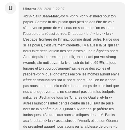
U
Ultrarat
23/12/2011 22:07
<br /> Salut Jean-Marc,<br /> <br /> <br /> et merci pour ton
papier. Comme tu dis, putain quel pied ce doit être de voir
s'enlover ce genre de vaisseau en sachant qu'on est dans
l'équipe qui a réussi ce truc. Chapeau !<br /> <br /> <br />
L'espace, frontière de l'infini... comme dirait l'autre. Parce que
si les polars, c'est vraiment chouette, il y a aussi la SF qui sait
nous faire décoller loin des petitesses du nain élyséen.<br />
Alors depuis le premier spoutnik, en passant par Armstrong
(waouh, c'te nuit devant la tv un soir de juillet 69 !!!!), la jeep
lunaire et ton boulôt d'aujourd'hui, je rêve des étoiles et
j'espère<br /> que longtemps encore les mômes auront envie
d'être cosmaunautes.<br /> <br /> <br /> Et qu'on ne vienne
pas nous dire que cela coûte cher en temps de crise tant que
nos chers gouvernants ne sabreront pas dans les budgets
militaires. J'échange tous les 'Charles de Gaulle' et<br />
autres munitions intelligentes contre un seul saut de puce
hors de la planète bleue. Quant aux drones, je préfère les
fantasques créatures aux noms exotiques de Ian M. Banks
aux 'predators'<br /> assassins de l'Amerik et de son Obama
de président auquel nous avons eu la faiblesse de croire.<br