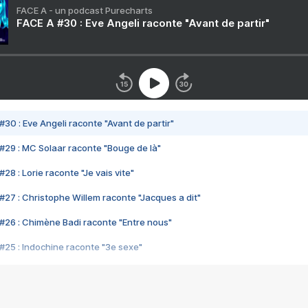
FACE A - un podcast Purecharts
FACE A #30 : Eve Angeli raconte "Avant de partir"
#30 : Eve Angeli raconte "Avant de partir"
#29 : MC Solaar raconte "Bouge de là"
28 : Lorie raconte "Je vais vite"
#27 : Christophe Willem raconte "Jacques a dit"
#26 : Chimène Badi raconte "Entre nous"
#25 : Indochine raconte "3e sexe"
#24 : Zaho raconte "C'est chelou"
#23 : Patrick Bruel raconte "Au café des délices"