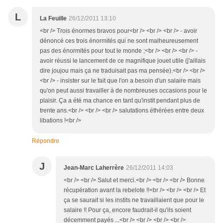
L
La Feuille
26/12/2011 13:10
<br /> Trois énormes bravos pour<br /> <br /> <br /> - avoir
dénoncé ces trois énormités qui ne sont malheureusement
pas des énormités pour tout le monde ;<br /> <br /> <br /> -
avoir réussi le lancement de ce magnifique jouet utile (j'aillais
dire joujou mais ça ne traduisait pas ma pensée).<br /> <br />
<br /> - insister sur le fait que l'on a besoin d'un salaire mais
qu'on peut aussi travailler à de nombreuses occasions pour le
plaisir. Ça a été ma chance en tant qu'instit pendant plus de
trente ans.<br /> <br /> <br /> salutations éthérées entre deux
libations !<br />
Répondre
J
Jean-Marc Laherrère
26/12/2011 14:03
<br /> <br /> Salut et merci.<br /> <br /> <br /> Bonne
récupération avant la rebelote !!<br /> <br /> <br /> Et
ça se saurait si les instits ne travaillaient que pour le
salaire !! Pour ça, encore faudrait-il qu'ils soient
décemment payés ...<br /> <br /> <br /> <br />