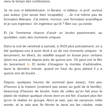
venu le temps des confessions.
Je ne suis ni bibliothécaire, ni libraire, ni éditeur, ni prof, surtout
pas auteur (j’en serais bien incapable) … Je n’ai même pas de
formation littéraire. J’ai même, horreur, une formation scientifique
et je suis ingénieur. Un ingénieur qui lit ? Ben oui, ça existe.
Et j’ai l’immense chance d’avoir un boulot passionnant, au
quotidien, avec des moments uniques.
Dans la nuit de vendredi à samedi, à 3h03 plus précisément, on a
été quelques-uns à avoir droit à un de ces moments uniques : le
lancement, en direct, du satellite auquel on bosse pour certains
(dont ma pomme) depuis près de quinze ans. On peut voir le film
du lancement
là
. Et tenter d’imaginer la montée d’adrénaline,
dans la dernière minute, quand en haut du gros pétard il y a
quinze ans de boulot …
Depuis, quelques heures de sommeil (pas assez), très peu
d’heures à la maison (vraiment pas assez au goût de la famille),
beaucoup d’heures de boulot, mais de celles qu’on fait pour le
plaisir de réaliser quelque chose dont on est fier, d’autant plus fier
qu’on le réalise en groupe. Alors je sais, pas de vacances cette
année, et je sais que fin février je serai sur les rotules, mais