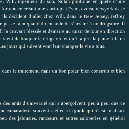
ité, Will, ingénieur du son, Nolan politique en quête d’une
it fortune en créant une start-up et Evan, avocat newyorkais se
 ils décident d’aller chez Will, dans le New Jersey. Jeffrey
e passe bien quand il demande de s’arrêter à un drugstore. Il
l la croyant blessée et démarre au quart de tour en direction
vient de braquer le drugstore et qu’il a pris la jeune fille en
 Les jours qui suivent vont leur changer la vie à tous.
 dans le traitement, mais un bon polar, bien construit et bien
e des amis d’université qui s’aperçoivent, peu à peu, que ce
’une camaraderie souvent scellée à la gnole qui résiste mal aux
eu des jalousies, rancœurs et autres saloperies en général