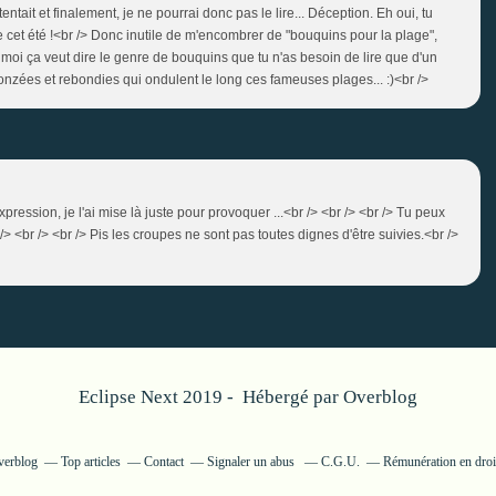
tentait et finalement, je ne pourrai donc pas le lire... Déception. Eh oui, tu
ge cet été !<br /> Donc inutile de m'encombrer de "bouquins pour la plage",
r moi ça veut dire le genre de bouquins que tu n'as besoin de lire que d'un
ronzées et rebondies qui ondulent le long ces fameuses plages... :)<br />
expression, je l'ai mise là juste pour provoquer ...<br /> <br /> <br /> Tu peux
r /> <br /> <br /> Pis les croupes ne sont pas toutes dignes d'être suivies.<br />
Eclipse Next 2019 - Hébergé par
Overblog
verblog
Top articles
Contact
Signaler un abus
C.G.U.
Rémunération en droit