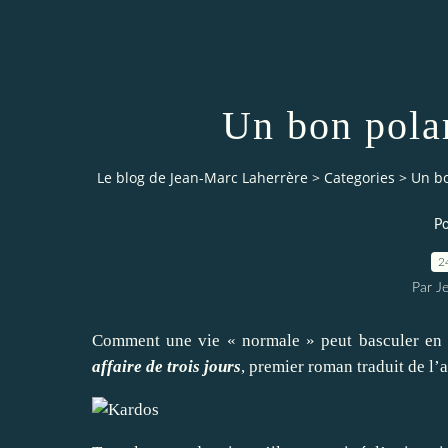
Un bon polar
Le blog de Jean-Marc Laherrère
>
Categories
>
Un bo
Po
2
Par J
Comment une vie « normale » peut basculer en q
affaire de trois jours
, premier roman traduit de l