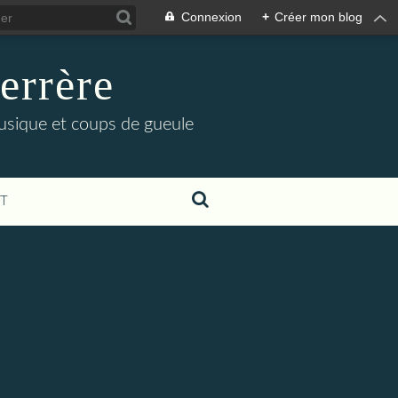
Connexion
+
Créer mon blog
errère
musique et coups de gueule
T