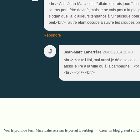
<br /> Ach, Jean-Marc, cette "affaire de trois jours" me 
l'auras peut-être deviné, mais je ne vais pas à la pla
slogan que j'ai d'ailleurs tendance à fuir puisque pou
oeil,<br /> l'autre étant occupé à suivre les croupes b
Répondre
J
Jean-Marc Laherrère
26/06/2014 20:48
<br /> <br /> Hihi, moi aussi je déteste cette 
aussi le lire à la ville ou à la campagne ...<b
<br /> <br /> <br />
Voir le profil de
Jean-Marc Laherrère
sur le portail Overblog
Créer un blog gratuit sur O