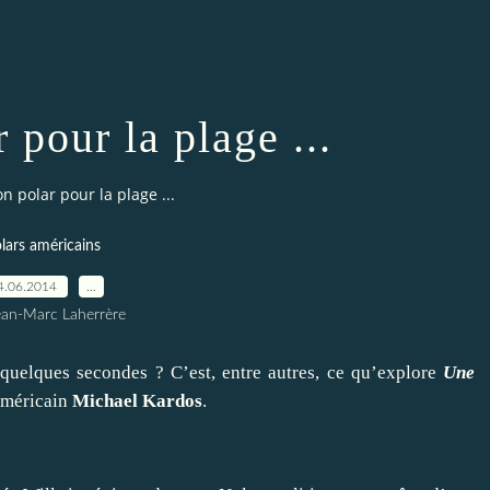
 pour la plage ...
n polar pour la plage ...
lars américains
4.06.2014
…
ean-Marc Laherrère
uelques secondes ? C’est, entre autres, ce qu’explore
Une
’américain
Michael Kardos
.