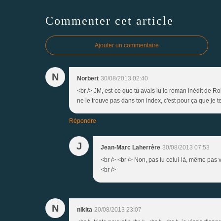
Commenter cet article
Ajouter un commentaire
N
Norbert
30/08/2013 02:40
<br /> JM, est-ce que tu avais lu le roman inédit de R
ne le trouve pas dans ton index, c'est pour ça que je 
Répondre
J
Jean-Marc Laherrère
30/08/2013 07:53
<br /> <br /> Non, pas lu celui-là, même pas v
<br />
N
nikita
20/08/2013 23:07