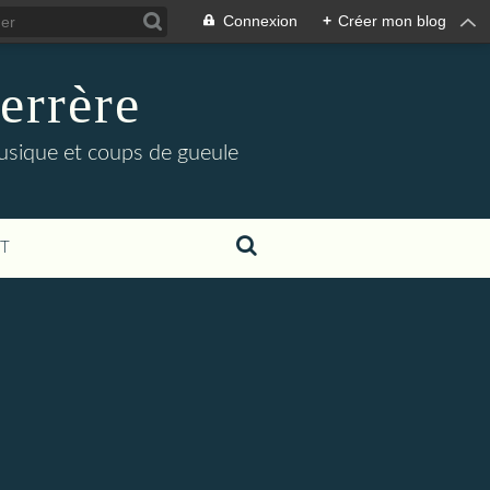
Connexion
+
Créer mon blog
errère
musique et coups de gueule
T