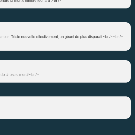
prendre la mort d'elmore leonard .<br />
ances. Triste nouvelle effectivement, un géant de plus disparait.<br /> <br />
 de choses, merci!<br />