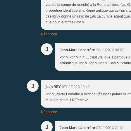
vue de la coupe du monde) à la Rome antique: "au Qatar,
proportion identique à la Rome antique qui avit un cito
cas<br /> donne un ratio de 1/6. La culture scientique
que pour la forme?<br />
Répondre
J
Jean-Marc Laherrère
20/11/2013 08:57
<br /> <br /> hihi ... c'est vrai que à part qu
scientifique.<br /> <br /> <br /> Ceci dit, conten
J
jean REY
07/11/2013 19:49
<br /> Pierre Lemaitre a écrit de très bons polars selo
/> <br /> <br /> J REY<br />
Répondre
J
Jean-Marc Laherrère
07/11/2013 21:01