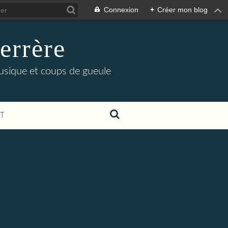
Connexion
+
Créer mon blog
errère
musique et coups de gueule
T