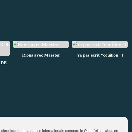
Rions avec Maester
Ya pas écrit "couillon" !
RDE
e chroniqueur de la presse internationale compare le Qatar (et ses abus en