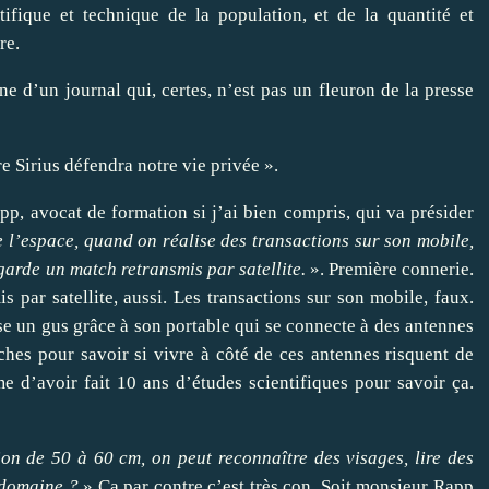
ifique et technique de la population, et de la quantité et
re.
e d’un journal qui, certes, n’est pas un fleuron de la presse
re Sirius défendra notre vie privée ».
pp, avocat de formation si j’ai bien compris, qui va présider
e l’espace, quand on réalise des transactions sur son mobile,
garde un match retransmis par satellite.
». Première connerie.
s par satellite, aussi. Les transactions sur son mobile, faux.
se un gus grâce à son portable qui se connecte à des antennes
erches pour savoir si vivre à côté de ces antennes risquent de
 d’avoir fait 10 ans d’études scientifiques pour savoir ça.
ion de 50 à 60 cm, on peut reconnaître des visages, lire des
e domaine ?
» Ca par contre c’est très con. Soit monsieur Rapp