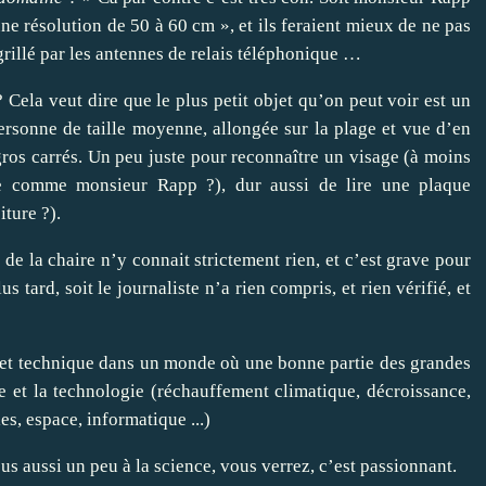
une résolution de 50 à 60 cm », et ils feraient mieux de ne pas
é grillé par les antennes de relais téléphonique …
Cela veut dire que le plus petit objet qu’on peut voir est un
rsonne de taille moyenne, allongée sur la plage et vue d’en
 gros carrés. Un peu juste pour reconnaître un visage (à moins
tre comme monsieur Rapp ?), dur aussi de lire une plaque
iture ?).
de la chaire n’y connait strictement rien, et c’est grave pour
s tard, soit le journaliste n’a rien compris, et rien vérifié, et
que et technique dans un monde où une bonne partie des grandes
e et la technologie (réchauffement climatique, décroissance,
s, espace, informatique ...)
ous aussi un peu à la science, vous verrez, c’est passionnant.