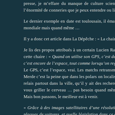
presse, je m’effare du manque de culture scient
l’énormité de conneries que je peux entendre ou li
Le dernier exemple en date est toulousain, il éman
mondiale mais quand même …
Il y a donc cet article dans
La Dépêche
: « La chai
Je lis des propos attribués à un certain Lucien Ra
cette chaire : «
Quand on utilise son GPS, c’est d
c’est encore de l’espace, tout comme lorsqu’on re
Le GPS, c’est l’espace, vrai. Les matchs retransmi
Merde c’est la peine que dans les polars on locali
relais partout dans la ville, qu’il y ait des rech
vous griller le cerveau … pas besoin quand même
Mais bon passons, le meilleur est à venir.
«
Grâce à des images satellitaires d’une résolut
plaques de voitures, et quelle législation dans c