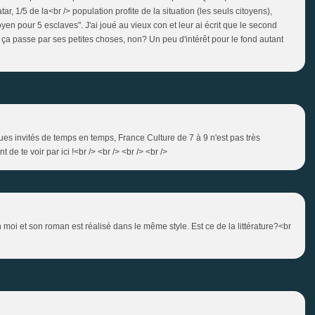
 1/5 de la<br /> population profite de la situation (les seuls citoyens),
yen pour 5 esclaves". J'ai joué au vieux con et leur ai écrit que le second
, ça passe par ses petites choses, non? Un peu d'intérêt pour le fond autant
elques invités de temps en temps, France Culture de 7 à 9 n'est pas très
t de te voir par ici !<br /> <br /> <br /> <br />
n moi et son roman est réalisé dans le même style. Est ce de la littérature?<br