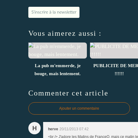
S'inscrire à la newsletter
Vous aimerez aussi :
La pub m'emmerde, je
PUBLICITE DE ME
bouge, mais lentement.
!!!!!!
Commenter cet article
Ajouter un commentaire
H
herve
20/11/2013 07:42
<br /> J'adore les Matins de FranceQ, mais ce matin l