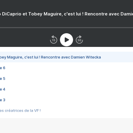
 DiCaprio et Tobey Maguire, c'est lui ! Rencontre avec Dam
bey Maguire, c'est lui ! Rencontre avec Damien Witecka
e 6
e 5
e 4
e 3
s créatrices de la VF !
e 2
e 1