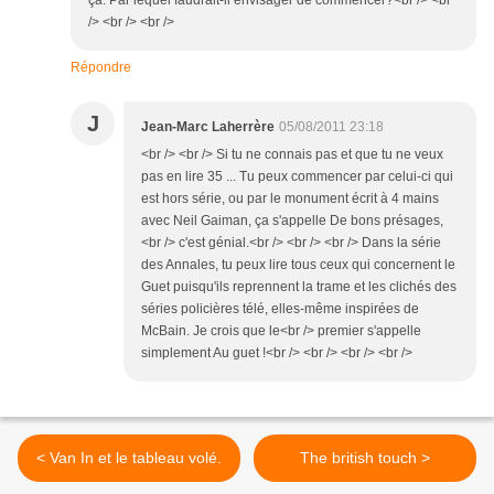
ça. Par lequel faudrait-il envisager de commencer?<br /> <br
/> <br /> <br />
Répondre
J
Jean-Marc Laherrère
05/08/2011 23:18
<br /> <br /> Si tu ne connais pas et que tu ne veux
pas en lire 35 ... Tu peux commencer par celui-ci qui
est hors série, ou par le monument écrit à 4 mains
avec Neil Gaiman, ça s'appelle De bons présages,
<br /> c'est génial.<br /> <br /> <br /> Dans la série
des Annales, tu peux lire tous ceux qui concernent le
Guet puisqu'ils reprennent la trame et les clichés des
séries policières télé, elles-même inspirées de
McBain. Je crois que le<br /> premier s'appelle
simplement Au guet !<br /> <br /> <br /> <br />
< Van In et le tableau volé.
The british touch >