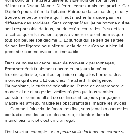
Voilà donc un
Pratchett
différent, situé hors de son univers
délirant du Disque Monde. Différent certes, mais très proche. Car
Daphné pourrait être la Tiphaine Patraque de ce monde ; et on y
trouve une petite vieille à qui il faut mâcher la viande pas très
différente des sorcières. Sans compter Mau, jeune homme qui se
sent responsable de tous, fou de colère contre les Dieux et les
ancêtres qu’on lui avaient appris à vénérer qui ont permis que
tout son peuple soit décimé … Et surtout qui se sert de sa tête,
de son intelligence pour aller au-delà de ce qu’on veut bien lui
présenter comme évident et immuable.
Dans ce nouveau cadre, avec de nouveaux personnages,
Pratchett
écrit finalement encore et toujours la même
histoire optimiste, car il est optimiste malgré les horreurs des
mondes qu’il décrit. Et oui, chez
Pratchett
, l’intelligence,
l’humanisme, la curiosité scientifique, l’envie de comprendre le
monde et de changer les vieilles règles que tous semblent
considérer comme allant de soi finissent toujours par gagner.
Malgré les affreux, malgré les obscurantistes, malgré les avides
… Comme il fait cela de façon très fine, sans jamais masquer les
contradictions des uns et des autres, ni tomber dans le
manichéisme idiot c’est un vrai régal.
Dont voici un exemple : «
La petite vieille lui lança un sourire si