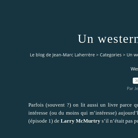
Un western
Le blog de Jean-Marc Laherrère
>
Categories
>
Un we
Wes
3
Par J
Parfois (souvent ?) on lit aussi un livre parce 
intéresse (ou du moins qui m’intéresse) aujourd’h
(épisode 1) de
Larry McMurtry
s’il n’était pas 