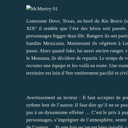
Lonesome Dove, Texas, au bord du Rio Bravo (ou
XIX° il semble que l’ère des héros soit passé
personnages bigger than life. Rangers ils ont part
bandits Mexicains. Maintenant ils végètent à L
passe. Alors quand Jake, lui aussi ancien ranger, v
le Montana, ils décident de repartir. Le temps de
recruter une équipe et les voilà en route. Une rout
territoire est loin d’être entièrement pacifié et civi
Avertissement au lecteur : Il faut accepter de pr
rythme lent de l’auteur. Il faut dire qu’il ne se p
pas à un dynamisme effréné … C’est le prix à pay
personnages, s’imprégner de l’atmosphère, sentir
de l’auteur … Et une fois qu’on est bien installé, 