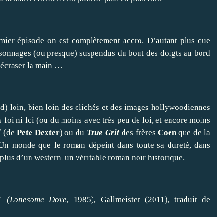
emier épisode on est complètement accro. D’autant plus que
ersonnages (ou presque) suspendus du bout des doigts au bord
r écraser la main …
d) loin, bien loin des clichés et des images hollywoodiennes
ns foi ni loi (ou du moins avec très peu de loi, et encore moins
d
(de
Pete Dexter
) ou du
True Grit
des frères
Coen
que de la
n monde que le roman dépeint dans toute sa dureté, dans
n plus d’un western, un véritable roman noir historique.
 1
(
Lonesome Dove
, 1985), Gallmeister (2011), traduit de