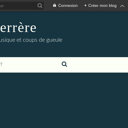
Connexion
+
Créer mon blog
errère
musique et coups de gueule
T