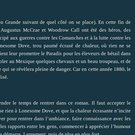
 Grande suivant de quel côté on se place). En cette fin de
e. Augustus McCrae et Woodrow Call ont été des héros, des
icipé aux guerres contre les Comanches et à la lutte contre les
onesome Dove, trou paumé écrasé de chaleur, où rien ne se
ient leur promettre le Paradis pour les éleveurs de bétail dans
 voler au Mexique quelques chevaux et un beau troupeau, et de
e qui se révèlera pleine de danger. Car en cette année 1880, le
lisé.
endre le temps de rentrer dans ce roman. Il faut accepter le
asse rien à Lonesome Dove, et que la chaleur écrasante n’incite
er pour rentrer dans l’ambiance, faire connaissance avec les
 les rapports entre les gens, commencer à apprécier l’humour
ça démarre. Lentement, puis de plus en plus fort.