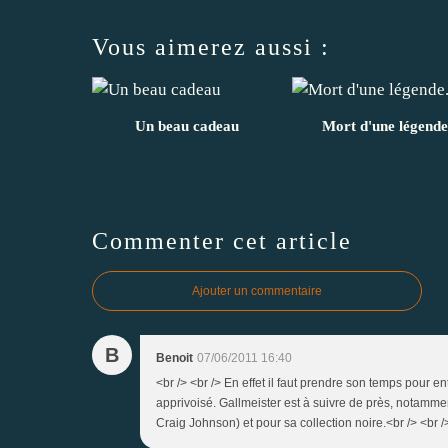
Vous aimerez aussi :
Un beau cadeau
Mort d'une légende
Commenter cet article
Ajouter un commentaire
B
Benoit
07/06/2011 16:40
<br /> <br /> En effet il faut prendre son temps pour e
apprivoisé. Gallmeister est à suivre de près, notammen
Craig Johnson) et pour sa collection noire.<br /> <br />