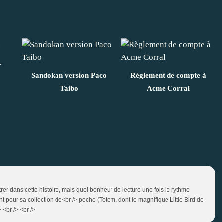
.
Sandokan version Paco
Règlement de compte à
Taibo
Acme Corral
ntrer dans cette histoire, mais quel bonheur de lecture une fois le rythme
t pour sa collection de<br /> poche (Totem, dont le magnifique Little Bird de
 <br /> <br />