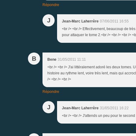
Répondre
J
Jean-Marc Laherrère
07/06/2011 16:55
<br /> <br /> Effectivement, beaucoup de très 
pour attaquer le tome 2.<br /> <br /> <br /> <b
B
Bene
31/05/2011 11:11
<br /> <br /> J'ai littéralement adoré les deux tomes. 
histoire au rythme lent, voire très lent, mais qui accr
/> <br /> <br />
Répondre
J
Jean-Marc Laherrère
31/05/2011 16:22
<br /> <br /> J'attends un peu pour le second (p