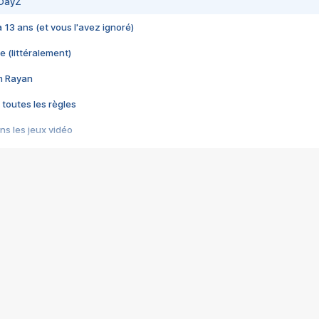
 DayZ
 a 13 ans (et vous l'avez ignoré)
e (littéralement)
im Rayan
 toutes les règles
s les jeux vidéo
us choquant de Rockstar ? - Le scandale BULLY
e plus moche de Steam
du RÊVE tourne au CAUCHEMAR
pendant 8 heures
it… à tort
umiliés par un jeu vidéo
ire - Final Fantasy 8