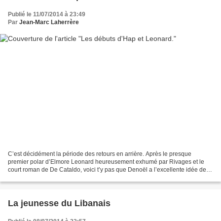
Publié le 11/07/2014 à 23:49
Par
Jean-Marc Laherrère
C’est décidément la période des retours en arrière. Après le presque
premier polar d’Elmore Leonard heureusement exhumé par Rivages et le
court roman de De Cataldo, voici t’y pas que Denoël a l’excellente idée de
traduire et publier, sous le doux titre...
La jeunesse du Libanais