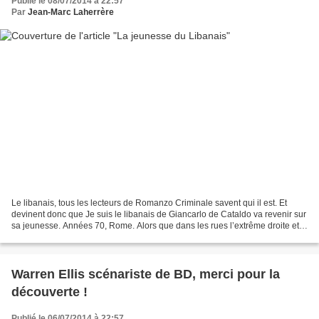
Publié le 08/07/2014 à 22:57
Par
Jean-Marc Laherrère
Le libanais, tous les lecteurs de Romanzo Criminale savent qui il est. Et
devinent donc que Je suis le libanais de Giancarlo de Cataldo va revenir sur
sa jeunesse. Années 70, Rome. Alors que dans les rues l’extrême droite et
l’extrême gauche s’affrontent,...
Warren Ellis scénariste de BD, merci pour la
découverte !
Publié le 06/07/2014 à 22:57