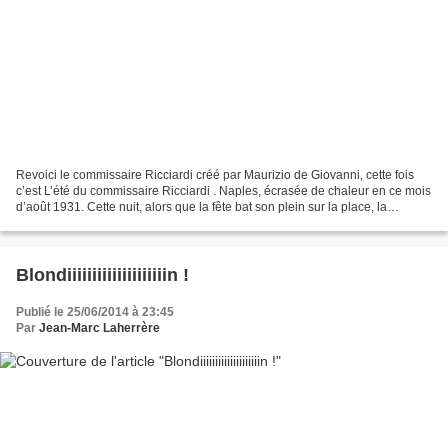
Revoici le commissaire Ricciardi créé par Maurizio de Giovanni, cette fois
c’est L’été du commissaire Ricciardi . Naples, écrasée de chaleur en ce mois
d’août 1931. Cette nuit, alors que la fête bat son plein sur la place, la
Duchesse de Camparino est...
Blondiiiiiiiiiiiiiiiiiiiin !
Publié le 25/06/2014 à 23:45
Par
Jean-Marc Laherrère