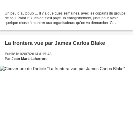
Un peu d’autopub … Il y a quelques semaines, avec les copains du groupe
de soul Paint It Blues on s’est payé un enregistrement, juste pour avoir
quelque chose à montrer aux organisateurs qu’on va démarcher. Ca a
donné l’occasion à notre sax de faire quelques...
La frontera vue par James Carlos Blake
Publié le 02/07/2014 à 19:43
Par
Jean-Marc Laherrère