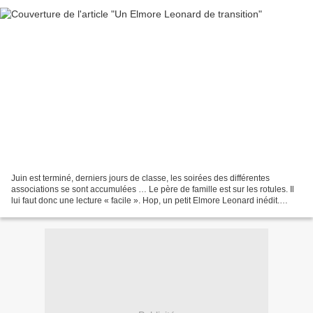
Juin est terminé, derniers jours de classe, les soirées des différentes
associations se sont accumulées … Le père de famille est sur les rotules. Il
lui faut donc une lecture « facile ». Hop, un petit Elmore Leonard inédit.
Cinglés ! Nancy est une jeune...