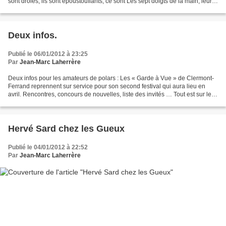
sont drôles, ils sont époustouflants, ce sont Les sept doigts de la main, leur
dernière création...
Deux infos.
Publié le 06/01/2012 à 23:25
Par
Jean-Marc Laherrère
Deux infos pour les amateurs de polars : Les « Garde à Vue » de Clermont-
Ferrand reprennent sur service pour son second festival qui aura lieu en
avril. Rencontres, concours de nouvelles, liste des invités … Tout est sur leur
site. Pour ceux qui s’intéressent...
Hervé Sard chez les Gueux
Publié le 04/01/2012 à 22:52
Par
Jean-Marc Laherrère