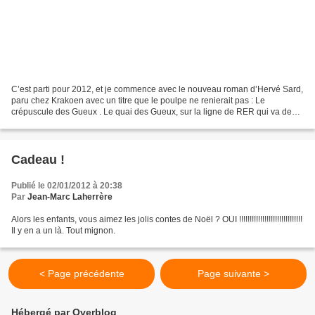
C’est parti pour 2012, et je commence avec le nouveau roman d’Hervé Sard,
paru chez Krakoen avec un titre que le poulpe ne renierait pas : Le
crépuscule des Gueux . Le quai des Gueux, sur la ligne de RER qui va de
Paris à Versailles. Trois hommes et deux...
Cadeau !
Publié le 02/01/2012 à 20:38
Par
Jean-Marc Laherrère
Alors les enfants, vous aimez les jolis contes de Noël ? OUI !!!!!!!!!!!!!!!!!!!!!!!!!!!!!!
Il y en a un là. Tout mignon.
< Page précédente
Page suivante >
Hébergé par Overblog