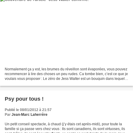
Normalement ça y est, les brumes du réveillon sont évaporées, vous pouvez
recommencer à lire des choses un peu rudes. Ca tombe bien, c’est ce que je
voulais vous proposer : Le zéro de Jess Walter est un bouquin dans lequel il
n’est pas forcément facile...
Psy pour tous !
Publié le 08/01/2012 à 21:57
Par
Jean-Marc Laherrère
Un petit conseil spectacle, à chaud (j’y étais cet après-midi), pour toute la
famille si ça passe vers chez vous : Ils sont canadiens, ils sont virtuoses, ils