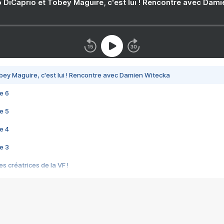
 DiCaprio et Tobey Maguire, c'est lui ! Rencontre avec Dam
bey Maguire, c'est lui ! Rencontre avec Damien Witecka
e 6
e 5
e 4
e 3
s créatrices de la VF !
e 2
e 1
e Mektoub My Love arrive enfin ! Rencontre avec Shaïn Boumedine et Sal