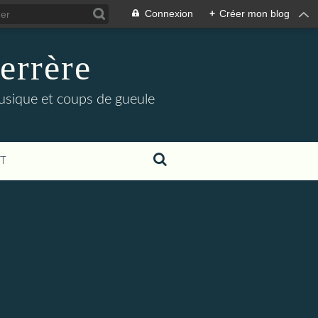
Connexion
+
Créer mon blog
errère
musique et coups de gueule
T