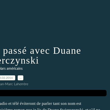
e passé avec Duane
rczynski
lars américains
5.02.2014
…
ean-Marc Laherrère
dio et télé éviteront de parler tant son nom est
oisième roman que je lis de Duane Swierczynski, et s’il ne