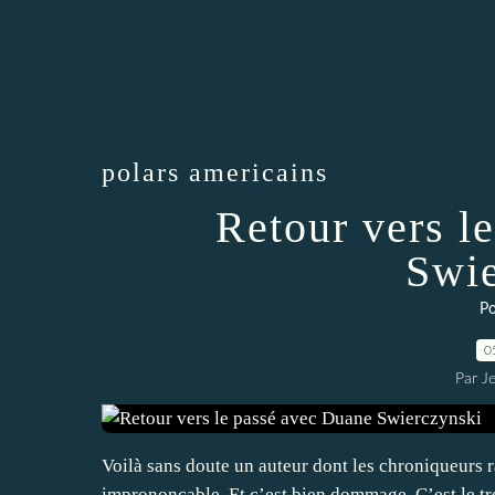
polars americains
Retour vers l
Swie
Po
0
Par J
Voilà sans doute un auteur dont les chroniqueurs ra
imprononçable. Et c’est bien dommage. C’est le tr