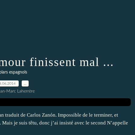
mour finissent mal ...
olars espagnols
4.06.2014
…
ean-Marc Laherrère
n traduit de Carlos Zanón. Impossible de le terminer, et
Mais je suis têtu, donc j’ai insisté avec le second N’appelle