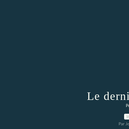
Le dern
P
1
Par J