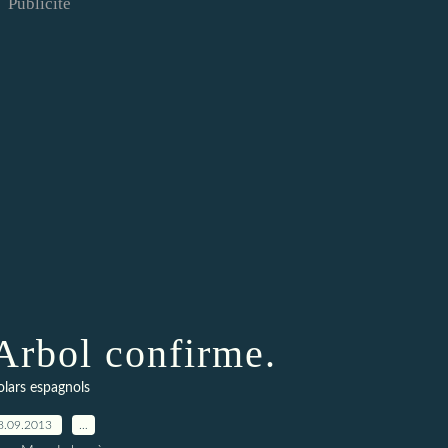
Publicité
 Arbol confirme.
olars espagnols
8.09.2013
…