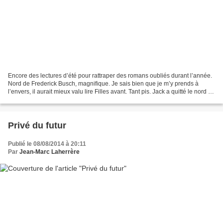
Encore des lectures d’été pour rattraper des romans oubliés durant l’année.
Nord de Frederick Busch, magnifique. Je sais bien que je m’y prends à
l’envers, il aurait mieux valu lire Filles avant. Tant pis. Jack a quitté le nord du
pays où il a perdu sa...
Privé du futur
Publié le 08/08/2014 à 20:11
Par
Jean-Marc Laherrère