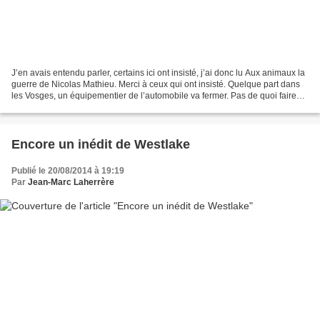
J’en avais entendu parler, certains ici ont insisté, j’ai donc lu Aux animaux la
guerre de Nicolas Mathieu. Merci à ceux qui ont insisté. Quelque part dans
les Vosges, un équipementier de l’automobile va fermer. Pas de quoi faire
les gros titres. Qui...
Encore un inédit de Westlake
Publié le 20/08/2014 à 19:19
Par
Jean-Marc Laherrère