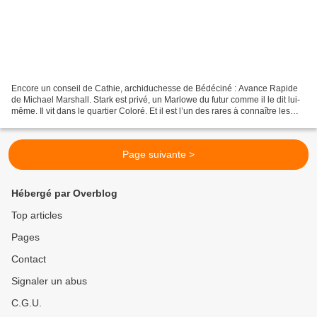
Encore un conseil de Cathie, archiduchesse de Bédéciné : Avance Rapide
de Michael Marshall. Stark est privé, un Marlowe du futur comme il le dit lui-
même. Il vit dans le quartier Coloré. Et il est l’un des rares à connaître les
autres quartiers de la...
Page suivante >
Hébergé par Overblog
Top articles
Pages
Contact
Signaler un abus
C.G.U.