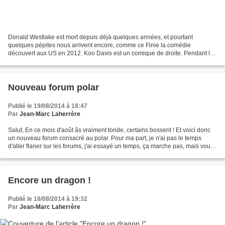
Donald Westlake est mort depuis déjà quelques années, et pourtant
quelques pépites nous arrivent encore, comme ce Finie la comédie
découvert aux US en 2012. Koo Davis est un comique de droite. Pendant le
Vietnam, il a fait des tournées parmi les soldats...
Nouveau forum polar
Publié le 19/08/2014 à 18:47
Par
Jean-Marc Laherrère
Salut, En ce mois d'août âs vraiment toride, certains bossent ! Et voici donc
un nouveau forum consacré au polar. Pour ma part, je n'ai pas le temps
d'aller flaner sur les forums, j'ai essayé un temps, ça marche pas, mais vous
y serez sans nul doute les...
Encore un dragon !
Publié le 18/08/2014 à 19:32
Par
Jean-Marc Laherrère