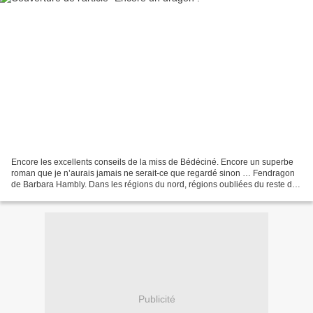
Encore les excellents conseils de la miss de Bédéciné. Encore un superbe
roman que je n’aurais jamais ne serait-ce que regardé sinon … Fendragon
de Barbara Hambly. Dans les régions du nord, régions oubliées du reste du
royaume, la vie est rude et on est...
Publicité