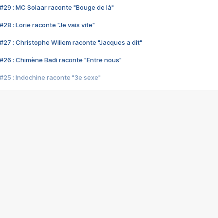
#29 : MC Solaar raconte "Bouge de là"
28 : Lorie raconte "Je vais vite"
#27 : Christophe Willem raconte "Jacques a dit"
#26 : Chimène Badi raconte "Entre nous"
#25 : Indochine raconte "3e sexe"
#24 : Zaho raconte "C'est chelou"
#23 : Patrick Bruel raconte "Au café des délices"
#22 : Kyo raconte "Le chemin"
#21 : Nolwenn Leroy raconte "Cassé"
#20 : Patrick Hernandez raconte "Born to be alive"
#19 : Lorie raconte "Près de moi"
#18 : Michael Jones raconte "A nos actes manqués" (avec Jean-Jacque
#17 : Khaled raconte "Aïcha"