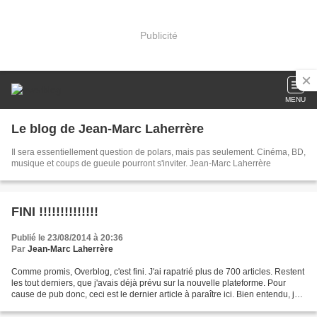
Publicité
MENU
Le blog de Jean-Marc Laherrère
Il sera essentiellement question de polars, mais pas seulement. Cinéma, BD,
musique et coups de gueule pourront s'inviter. Jean-Marc Laherrère
FINI !!!!!!!!!!!!!!
Publié le 23/08/2014 à 20:36
Par
Jean-Marc Laherrère
Comme promis, Overblog, c'est fini. J'ai rapatrié plus de 700 articles. Restent
les tout derniers, que j'avais déjà prévu sur la nouvelle plateforme. Pour
cause de pub donc, ceci est le dernier article à paraître ici. Bien entendu, je
n'efface rien, mais...