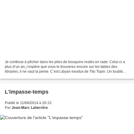
Je continue à pêcher dans les piles de bouquins restés en rade. Celui-ci a
plus d’un an, j’espère que vous le trouverez encore sur les tables des
libraires, il ne vaut la peine. C’est Libyan exodus de Tito Topin. Un toubib
alcoolique, un pilote de chasse...
L'impasse-temps
Publié le 11/08/2014 à 20:31
Par
Jean-Marc Laherrère