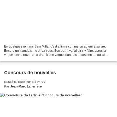
En quelques romans Sam Millar c’est affirmé comme un auteur à suivre.
Encore un irlandais me direz-vous. Ben oui, il va falloir s’y faire, après la
vague scandinave, on a droit à une vague irlandaise (pas encore aussi
médiatisée) et c’est un vrai bonheur....
Concours de nouvelles
Publié le 18/01/2014 à 21:27
Par
Jean-Marc Laherrère