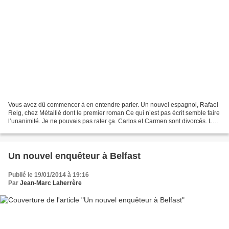
Vous avez dû commencer à en entendre parler. Un nouvel espagnol, Rafael
Reig, chez Métailié dont le premier roman Ce qui n’est pas écrit semble faire
l’unanimité. Je ne pouvais pas rater ça. Carlos et Carmen sont divorcés. Lui
est un écrivain raté, elle...
Un nouvel enquêteur à Belfast
Publié le 19/01/2014 à 19:16
Par
Jean-Marc Laherrère