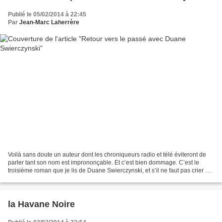
Publié le 05/02/2014 à 22:45
Par
Jean-Marc Laherrère
Voilà sans doute un auteur dont les chroniqueurs radio et télé éviteront de
parler tant son nom est imprononçable. Et c’est bien dommage. C’est le
troisième roman que je lis de Duane Swierczynski, et s’il ne faut pas crier au
génie, c’est la troisième...
la Havane Noire