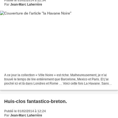
Publié le 03/02/2014 à 22:54
Par
Jean-Marc Laherrère
A ce jour la collection « Ville Noire » est riche. Malheureusement, je n’ai
trouvé le temps de lire entièrement que Barcelone, Mexico et Paris. Et j’ai
pioché ici et là dans Londres et Rome … Voici cette fois La Havane. Sans
grande originalité je vais...
Huis-clos fantastico-breton.
Publié le 01/02/2014 à 12:24
Par
Jean-Marc Laherrère