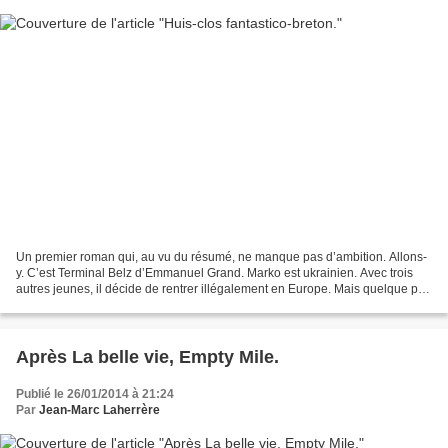
Un premier roman qui, au vu du résumé, ne manque pas d’ambition. Allons-
y. C’est Terminal Belz d’Emmanuel Grand. Marko est ukrainien. Avec trois
autres jeunes, il décide de rentrer illégalement en Europe. Mais quelque part
en chemin les truands roumains...
Après La belle vie, Empty Mile.
Publié le 26/01/2014 à 21:24
Par
Jean-Marc Laherrère