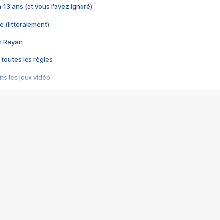
 a 13 ans (et vous l'avez ignoré)
e (littéralement)
im Rayan
 toutes les règles
s les jeux vidéo
us choquant de Rockstar ? - Le scandale BULLY
e plus moche de Steam
du RÊVE tourne au CAUCHEMAR
pendant 8 heures
it… à tort
umiliés par un jeu vidéo
ire - Final Fantasy 8
ti un empire - Age of Empires