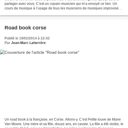
partager avec vous. C’est un copain musicien qui m’a envoyé ce lien. Un
cours de musique à l’usage de tous les musiciens de musiques improvisées
(jazz, rock, soul, funk etc...
Road book corse
Publié le 19/02/2014 à 22:42
Par
Jean-Marc Laherrère
Un road book à la française, en Corse. Allons-y. C’est Petite louve de Marie
Van Moere. Une mère et sa fille, douze ans, en cavale. La fille a été violée, le