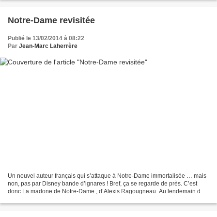
Notre-Dame revisitée
Publié le 13/02/2014 à 08:22
Par
Jean-Marc Laherrère
Un nouvel auteur français qui s’attaque à Notre-Dame immortalisée … mais
non, pas par Disney bande d’ignares ! Bref, ça se regarde de près. C’est
donc La madone de Notre-Dame , d’Alexis Ragougneau. Au lendemain des
processions du 15 août les premiers...