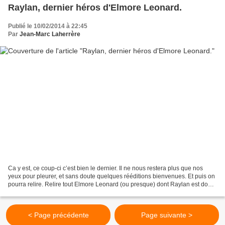
Raylan, dernier héros d'Elmore Leonard.
Publié le 10/02/2014 à 22:45
Par
Jean-Marc Laherrère
Ca y est, ce coup-ci c’est bien le dernier. Il ne nous restera plus que nos
yeux pour pleurer, et sans doute quelques rééditions bienvenues. Et puis on
pourra relire. Relire tout Elmore Leonard (ou presque) dont Raylan est donc
le dernier roman. Raylan...
< Page précédente
Page suivante >