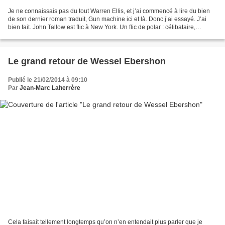
Je ne connaissais pas du tout Warren Ellis, et j’ai commencé à lire du bien
de son dernier roman traduit, Gun machine ici et là. Donc j’ai essayé. J’ai
bien fait. John Tallow est flic à New York. Un flic de polar : célibataire,
cynique, fatigué, pas loin...
Le grand retour de Wessel Ebershon
Publié le 21/02/2014 à 09:10
Par
Jean-Marc Laherrère
Cela faisait tellement longtemps qu’on n’en entendait plus parler que je