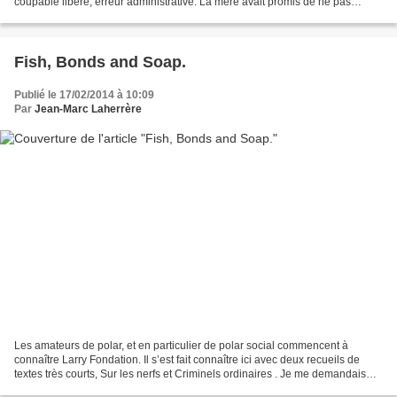
coupable libéré, erreur administrative. La mère avait promis de ne pas
pardonner, elle a tenu...
Fish, Bonds and Soap.
Publié le 17/02/2014 à 10:09
Par
Jean-Marc Laherrère
Les amateurs de polar, et en particulier de polar social commencent à
connaître Larry Fondation. Il s’est fait connaître ici avec deux recueils de
textes très courts, Sur les nerfs et Criminels ordinaires . Je me demandais
dans ma chronique sur ce dernier,...