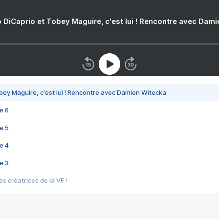
 DiCaprio et Tobey Maguire, c'est lui ! Rencontre avec Dam
bey Maguire, c'est lui ! Rencontre avec Damien Witecka
e 6
e 5
e 4
e 3
s créatrices de la VF !
e 2
e 1