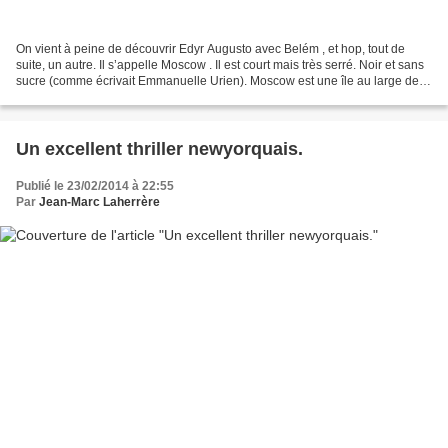
On vient à peine de découvrir Edyr Augusto avec Belém , et hop, tout de
suite, un autre. Il s’appelle Moscow . Il est court mais très serré. Noir et sans
sucre (comme écrivait Emmanuelle Urien). Moscow est une île au large de
Belém. Autrefois lieu de...
Un excellent thriller newyorquais.
Publié le 23/02/2014 à 22:55
Par
Jean-Marc Laherrère