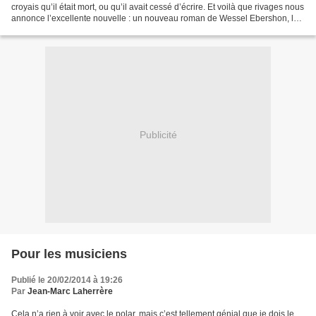
croyais qu’il était mort, ou qu’il avait cessé d’écrire. Et voilà que rivages nous
annonce l’excellente nouvelle : un nouveau roman de Wessel Ebershon, le
grand auteur de polars...
Publicité
Pour les musiciens
Publié le 20/02/2014 à 19:26
Par
Jean-Marc Laherrère
Cela n’a rien à voir avec le polar, mais c’est tellement génial que je dois le