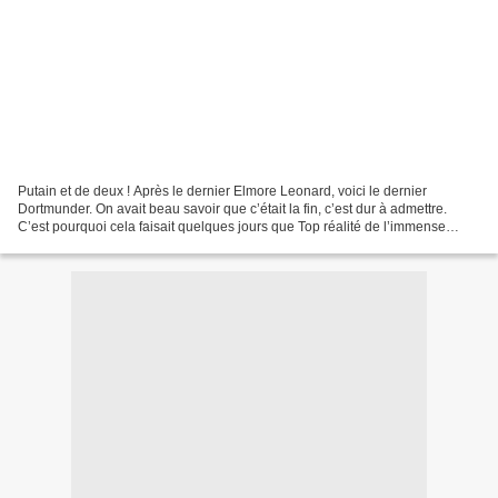
Putain et de deux ! Après le dernier Elmore Leonard, voici le dernier
Dortmunder. On avait beau savoir que c’était la fin, c’est dur à admettre.
C’est pourquoi cela faisait quelques jours que Top réalité de l’immense
Donald Westlake trainait sur ma table...