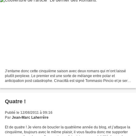
J’entame donc cette cinquième saison avec deux romans qui m’ont laissé
plutôt perplexe. Le premier est une sorte de mélange entre polar et
anticipation post catastrophe. Cinacittà est signé Tommasio Pincio et je serai
curieux d’avoir vos retours si vous...
Quatre !
Publié le 12/08/2011 à 09:16
Par
Jean-Marc Laherrère
Et de quatre ! Je viens de boucler la quatrième année du blog, et j’attaque la
cinquième, toujours avec le même plaisir, il vous faudra donc me supporter