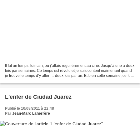
Il fut un temps, lointain, où j’allais régulièrement au ciné. Jusqu’à une à deux
fois par semaines. Ce temps est révolu et je suis content maintenant quand
je trouve le temps d’y aller … deux fois par an. Et bien cette semaine, ce fut
une des deux fois....
L'enfer de Ciudad Juarez
Publié le 10/08/2011 à 22:48
Par
Jean-Marc Laherrère