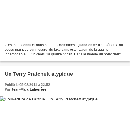
C’est bien connu et dans bien des domaines. Quand on veut du sérieux, du
cousu main, du sur mesure, du luxe sans ostentation, de la qualité
indémodable … On choisit la qualité british. Dans le monde du polar deux
noms s’imposent. John Harvey de Nottingham...
Un Terry Pratchett atypique
Publié le 05/08/2011 à 22:52
Par
Jean-Marc Laherrère