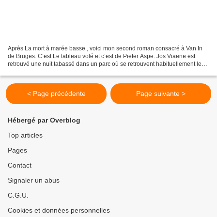
Après La mort à marée basse , voici mon second roman consacré à Van In
de Bruges. C’est Le tableau volé et c’est de Pieter Aspe. Jos Viaene est
retrouvé une nuit tabassé dans un parc où se retrouvent habituellement les
homosexuels. Triste victime de quelques...
< Page précédente
Page suivante >
Hébergé par Overblog
Top articles
Pages
Contact
Signaler un abus
C.G.U.
Cookies et données personnelles