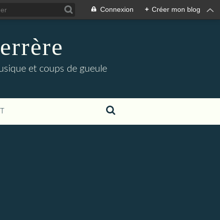
Connexion
+
Créer mon blog
errère
musique et coups de gueule
T