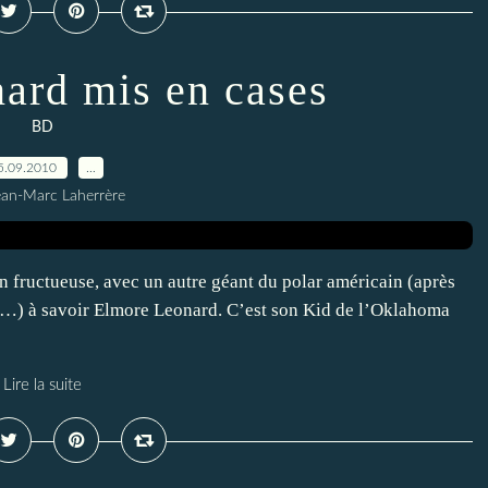
ard mis en cases
BD
5.09.2010
…
ean-Marc Laherrère
n fructueuse, avec un autre géant du polar américain (après
) à savoir Elmore Leonard. C’est son Kid de l’Oklahoma
Lire la suite