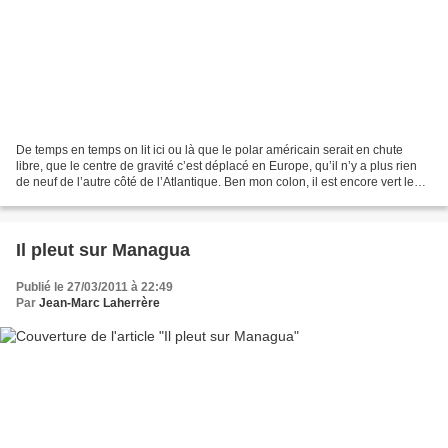
De temps en temps on lit ici ou là que le polar américain serait en chute
libre, que le centre de gravité c’est déplacé en Europe, qu’il n’y a plus rien
de neuf de l’autre côté de l’Atlantique. Ben mon colon, il est encore vert le
mourant ! Depuis le...
Il pleut sur Managua
Publié le 27/03/2011 à 22:49
Par
Jean-Marc Laherrère