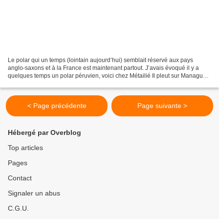
Le polar qui un temps (lointain aujourd’hui) semblait réservé aux pays
anglo-saxons et à la France est maintenant partout. J’avais évoqué il y a
quelques temps un polar péruvien, voici chez Métailié Il pleut sur Managua
de Sergio Ramírez, un polar nicaraguayen...
< Page précédente
Page suivante >
Hébergé par Overblog
Top articles
Pages
Contact
Signaler un abus
C.G.U.