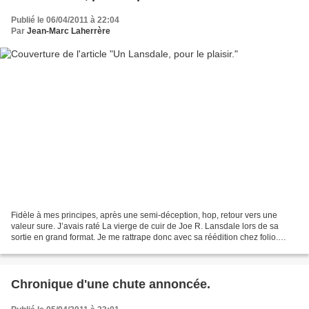
Publié le 06/04/2011 à 22:04
Par
Jean-Marc Laherrère
Fidèle à mes principes, après une semi-déception, hop, retour vers une
valeur sure. J’avais raté La vierge de cuir de Joe R. Lansdale lors de sa
sortie en grand format. Je me rattrape donc avec sa réédition chez folio.
Retour d’Irak difficile pour Cason...
Chronique d'une chute annoncée.