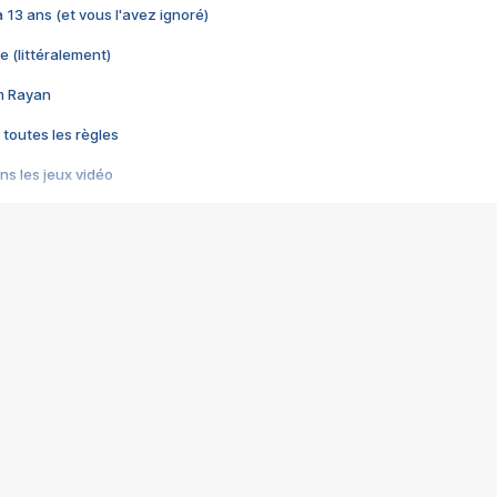
 a 13 ans (et vous l'avez ignoré)
e (littéralement)
im Rayan
 toutes les règles
s les jeux vidéo
us choquant de Rockstar ? - Le scandale BULLY
e plus moche de Steam
du RÊVE tourne au CAUCHEMAR
pendant 8 heures
it… à tort
umiliés par un jeu vidéo
ire - Final Fantasy 8
ti un empire - Age of Empires