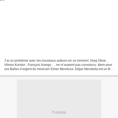
J’ai un problème avec les nouveaux auteurs en ce moment. Greg Olear ,
Vilmos Kondor , François Arango … ne m’avaient pas convaincu. Idem pour
ces Balles d’argent du mexicain Elmer Mendoza. Edgar Mendieta est un flic
honnête. Ce n'est pas forcément un...
Publicité